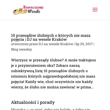
10 przesądów ślubnych o których nie masz
pojęcia | DJ na wesele Kraków
utworzone przez
DJ na wesele Kraków
|
lip 29, 2017
|
Blog weselny
Wierzysz w przesądy ślubne? A może traktujesz
je z przymrużeniem oka? Zobacz naszą
subiektywną listę 10 przesądów ślubnych o
istnieniu których najprawdopodobniej nie masz
pojęcia! Każdy wie, choć oczywiście nie każdy
wierzy, że ślubu nie można zawierać w prima...
Aktualności i porady
Muzyka – co grać, żeby nie bolało, a żeby się