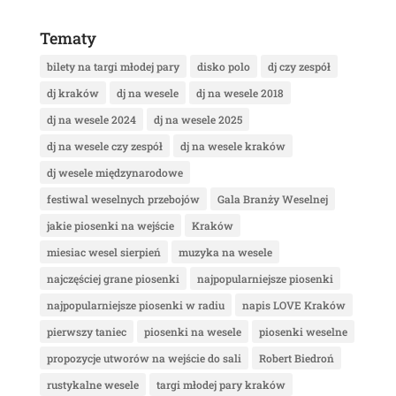
Tematy
bilety na targi młodej pary
disko polo
dj czy zespół
dj kraków
dj na wesele
dj na wesele 2018
dj na wesele 2024
dj na wesele 2025
dj na wesele czy zespół
dj na wesele kraków
dj wesele międzynarodowe
festiwal weselnych przebojów
Gala Branży Weselnej
jakie piosenki na wejście
Kraków
miesiac wesel sierpień
muzyka na wesele
najczęściej grane piosenki
najpopularniejsze piosenki
najpopularniejsze piosenki w radiu
napis LOVE Kraków
pierwszy taniec
piosenki na wesele
piosenki weselne
propozycje utworów na wejście do sali
Robert Biedroń
rustykalne wesele
targi młodej pary kraków